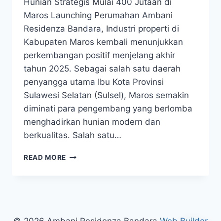
Hunian Strategis Mulai 400 Jutaan di
Maros Launching Perumahan Ambani
Residenza Bandara, Industri properti di
Kabupaten Maros kembali menunjukkan
perkembangan positif menjelang akhir
tahun 2025. Sebagai salah satu daerah
penyangga utama Ibu Kota Provinsi
Sulawesi Selatan (Sulsel), Maros semakin
diminati para pengembang yang berlomba
menghadirkan hunian modern dan
berkualitas. Salah satu…
LAUNCHING
READ MORE
PERUMAHAN
AMBANI
RESIDENZA,
HUNIAN
STRATEGIS
MULAI