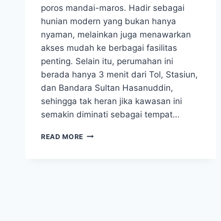
poros mandai-maros. Hadir sebagai
hunian modern yang bukan hanya
nyaman, melainkan juga menawarkan
akses mudah ke berbagai fasilitas
penting. Selain itu, perumahan ini
berada hanya 3 menit dari Tol, Stasiun,
dan Bandara Sultan Hasanuddin,
sehingga tak heran jika kawasan ini
semakin diminati sebagai tempat…
AMBANI
READ MORE
TIPE
2
LANTAI,
HARGA
MULAI
630
JUTA!