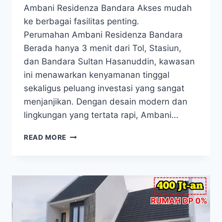
Ambani Residenza Bandara Akses mudah
ke berbagai fasilitas penting.
Perumahan Ambani Residenza Bandara
Berada hanya 3 menit dari Tol, Stasiun,
dan Bandara Sultan Hasanuddin, kawasan
ini menawarkan kenyamanan tinggal
sekaligus peluang investasi yang sangat
menjanjikan. Dengan desain modern dan
lingkungan yang tertata rapi, Ambani…
RUMAH
READ MORE
STRATEGIS
AMBANI
RESIDENZA
BANDARA,
HANYA
400
JUTAAN