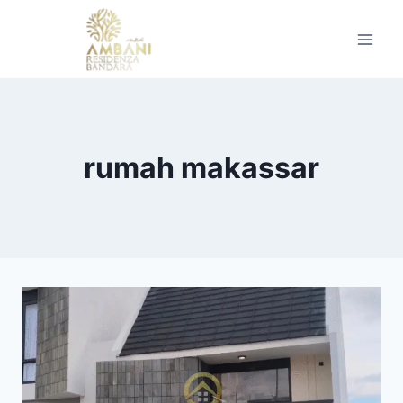
Skip
to
content
rumah makassar