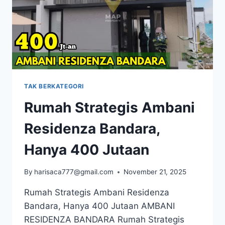
TAK BERKATEGORI
Rumah Strategis Ambani
Residenza Bandara,
Hanya 400 Jutaan
By
harisaca777@gmail.com
November 21, 2025
Rumah Strategis Ambani Residenza
Bandara, Hanya 400 Jutaan AMBANI
RESIDENZA BANDARA Rumah Strategis