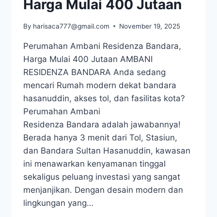
Harga Mulai 400 Jutaan
By
harisaca777@gmail.com
November 19, 2025
Perumahan Ambani Residenza Bandara,
Harga Mulai 400 Jutaan AMBANI
RESIDENZA BANDARA Anda sedang
mencari Rumah modern dekat bandara
hasanuddin, akses tol, dan fasilitas kota?
Perumahan Ambani
Residenza Bandara adalah jawabannya!
Berada hanya 3 menit dari Tol, Stasiun,
dan Bandara Sultan Hasanuddin, kawasan
ini menawarkan kenyamanan tinggal
sekaligus peluang investasi yang sangat
menjanjikan. Dengan desain modern dan
lingkungan yang…