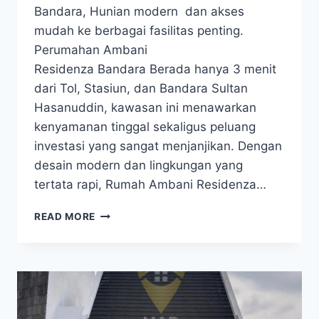
Bandara, Hunian modern dan akses
mudah ke berbagai fasilitas penting.
Perumahan Ambani
Residenza Bandara Berada hanya 3 menit
dari Tol, Stasiun, dan Bandara Sultan
Hasanuddin, kawasan ini menawarkan
kenyamanan tinggal sekaligus peluang
investasi yang sangat menjanjikan. Dengan
desain modern dan lingkungan yang
tertata rapi, Rumah Ambani Residenza…
RUMAH
READ MORE
AMBANI
RESIDENZA,
AMBANI
RESIDENZA
BANDARA