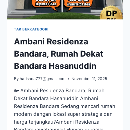
TAK BERKATEGORI
Ambani Residenza
Bandara, Rumah Dekat
Bandara Hasanuddin
By
harisaca777@gmail.com
November 11, 2025
🏡 Ambani Residenza Bandara, Rumah
Dekat Bandara Hasanuddin Ambani
Residenza Bandara Sedang mencari rumah
modern dengan lokasi super strategis dan
harga terjangkau?Ambani Residenza
Bandara jawabannya! Hunian bergaya