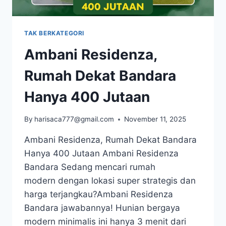
TAK BERKATEGORI
Ambani Residenza,
Rumah Dekat Bandara
Hanya 400 Jutaan
By
harisaca777@gmail.com
November 11, 2025
Ambani Residenza, Rumah Dekat Bandara
Hanya 400 Jutaan Ambani Residenza
Bandara Sedang mencari rumah
modern dengan lokasi super strategis dan
harga terjangkau?Ambani Residenza
Bandara jawabannya! Hunian bergaya
modern minimalis ini hanya 3 menit dari