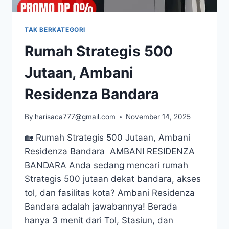
TAK BERKATEGORI
Rumah Strategis 500
Jutaan, Ambani
Residenza Bandara
By
harisaca777@gmail.com
November 14, 2025
🏡 Rumah Strategis 500 Jutaan, Ambani
Residenza Bandara AMBANI RESIDENZA
BANDARA Anda sedang mencari rumah
Strategis 500 jutaan dekat bandara, akses
tol, dan fasilitas kota? Ambani Residenza
Bandara adalah jawabannya! Berada
hanya 3 menit dari Tol, Stasiun, dan