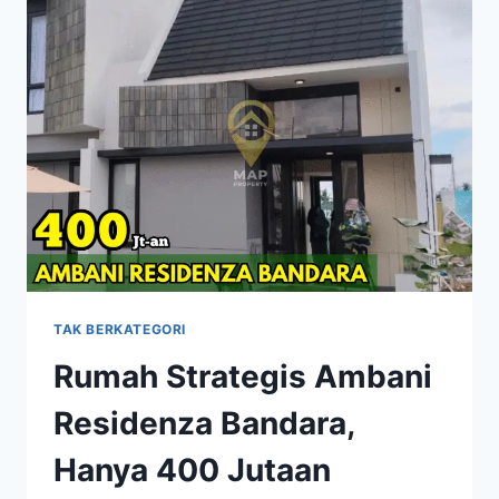
–
MULAI
400
JUTAAN
TAK BERKATEGORI
Rumah Strategis Ambani
Residenza Bandara,
Hanya 400 Jutaan