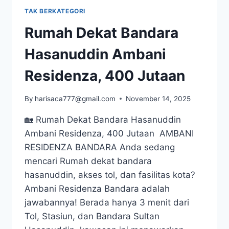
TAK BERKATEGORI
Rumah Dekat Bandara
Hasanuddin Ambani
Residenza, 400 Jutaan
By
harisaca777@gmail.com
November 14, 2025
🏡 Rumah Dekat Bandara Hasanuddin
Ambani Residenza, 400 Jutaan AMBANI
RESIDENZA BANDARA Anda sedang
mencari Rumah dekat bandara
hasanuddin, akses tol, dan fasilitas kota?
Ambani Residenza Bandara adalah
jawabannya! Berada hanya 3 menit dari
Tol, Stasiun, dan Bandara Sultan