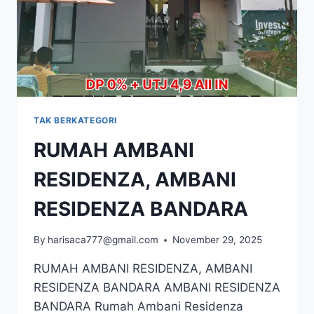
TAK BERKATEGORI
RUMAH AMBANI
RESIDENZA, AMBANI
RESIDENZA BANDARA
By
harisaca777@gmail.com
November 29, 2025
RUMAH AMBANI RESIDENZA, AMBANI
RESIDENZA BANDARA AMBANI RESIDENZA
BANDARA Rumah Ambani Residenza