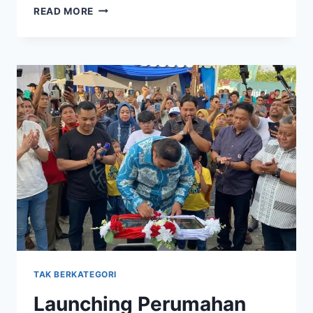
PERUMAHAN
READ MORE
AMBANI
RESIDENZA
BANDARA,
HARGA
MULAI
400
JUTAAN
TAK BERKATEGORI
Launching Perumahan