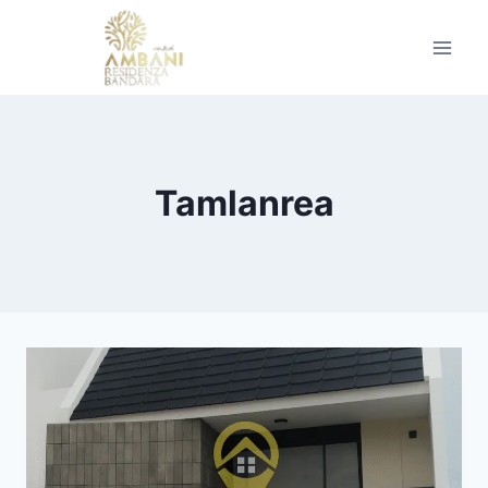
Skip
to
content
Tamlanrea