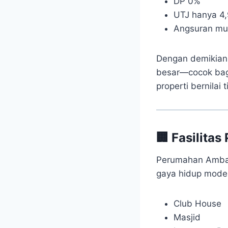
DP 0%
UTJ hanya 4,9
Angsuran mul
Dengan demikian,
besar—cocok bagi
properti bernilai 
🏢 Fasilita
Perumahan Amban
gaya hidup moder
Club House
Masjid