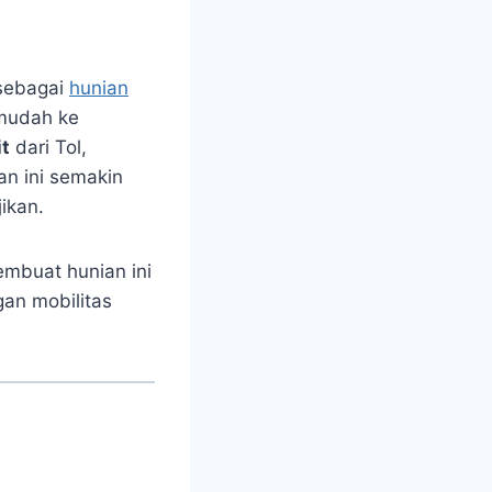
 sebagai
hunian
mudah ke
t
dari Tol,
an ini semakin
ikan.
embuat hunian ini
gan mobilitas