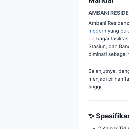
Mandai
AMBANI RESID
Ambani Residenz
modern
yang buk
berbagai fasilita
Stasiun, dan Ban
diminati sebagai 
Selanjutnya, den
menjadi pilihan 
tinggi.
✨ Spesifikas
2 Kamar Tidu