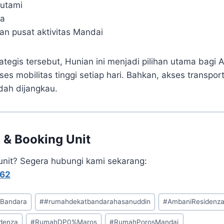
Sutami
ta
dan pusat aktivitas Mandai
ategis tersebut, Hunian ini menjadi pilihan utama bagi
s mobilitas tinggi setiap hari. Bahkan, akses transpor
dah dijangkau.
i & Booking Unit
 unit? Segera hubungi kami sekarang:
362
aBandara
#
#rumahdekatbandarahasanuddin
#
AmbaniResidenz
denza
#
RumahDP0%Maros
#
RumahPorosMandai