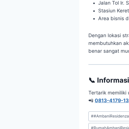
Jalan Tol Ir. 
Stasiun Kere
Area bisnis 
Dengan lokasi str
membutuhkan akse
benar sangat mu
📞 Informas
Tertarik memiliki
📲
0813-4179-1
Post
#
#AmbaniResidenz
Tags:
#
RumahAmbaniResi