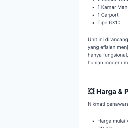
1 Kamar Man
1 Carport
Tipe 6×10
Unit ini diranca
yang efisien men
hanya fungsional,
hunian modern ma
💥 Harga &
Nikmati penawara
Harga mulai 