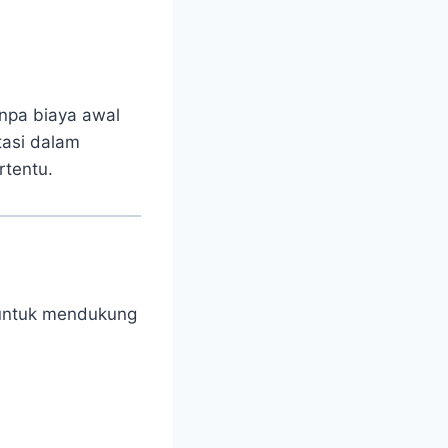
npa biaya awal
tasi dalam
rtentu.
 untuk mendukung