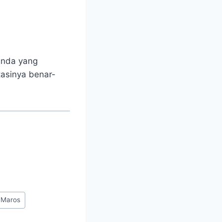
 Anda yang
tasinya benar-
aMaros